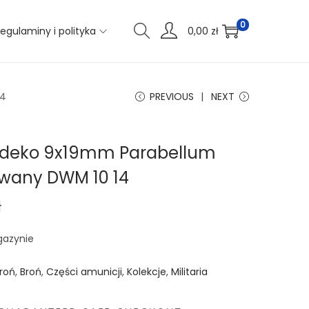
0
egulaminy i polityka
0,00
zł
14
PREVIOUS
NEXT
 deko 9x19mm Parabellum
wany DWM 10 14
ł
gazynie
roń
,
Broń
,
Części amunicji
,
Kolekcje
,
Militaria