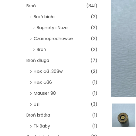
o
Broń
(841)
n
Broń biała
(2)
Bagnety i Noże
(2)
Czarnoprochowce
(2)
Broń
(2)
Broń długa
(7)
H&K G3 .308w
(2)
H&K G36
(1)
Mauser 98
(1)
Uzi
(3)
Broń krótka
(1)
FN Baby
(1)