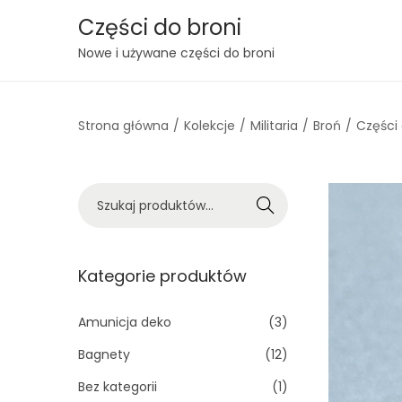
Części do broni
S
S
Nowe i używane części do broni
k
k
i
i
Strona główna
/
Kolekcje
/
Militaria
/
Broń
/
Części
p
p
t
t
o
o
S
n
c
Szukaj
z
a
o
u
v
n
k
Kategorie produktów
i
t
a
g
e
j
Amunicja deko
(3)
a
n
:
t
t
Bagnety
(12)
>
i
Bez kategorii
(1)