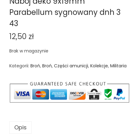
Nabój deko 9x19mm
Parabellum sygnowany dnh 3
43
12,50
zł
Brak w magazynie
Kategorii:
Broń
,
Broń
,
Części amunicji
,
Kolekcje
,
Militaria
Opis