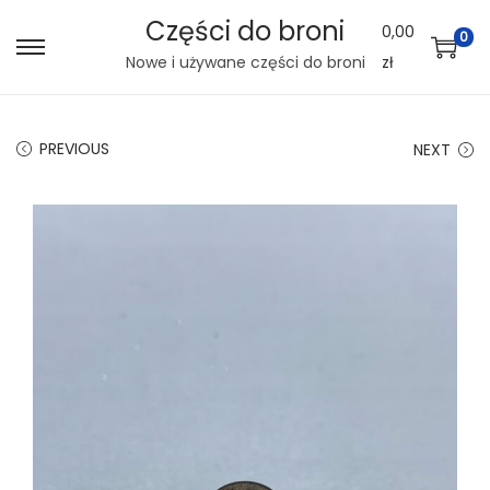
Części do broni
0,00
0
S
S
Nowe i używane części do broni
zł
k
k
i
i
PREVIOUS
NEXT
p
p
t
t
o
o
n
c
a
o
v
n
i
t
g
e
a
n
t
t
i
o