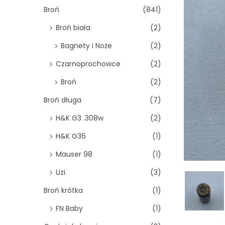
o
Broń
(841)
n
Broń biała
(2)
Bagnety i Noże
(2)
Czarnoprochowce
(2)
Broń
(2)
Broń długa
(7)
H&K G3 .308w
(2)
H&K G36
(1)
Mauser 98
(1)
Uzi
(3)
Broń krótka
(1)
FN Baby
(1)