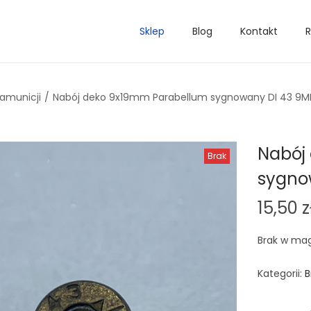
Sklep
Blog
Kontakt
R
 amunicji
/
Nabój deko 9x19mm Parabellum sygnowany DI 43 9
Nabój
Brak
sygno
15,50
z
Brak w ma
Kategorii:
B