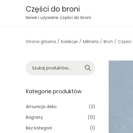
Części do broni
S
S
Nowe i używane części do broni
k
k
i
i
Strona główna
/
Kolekcje
/
Militaria
/
Broń
/
Części
p
p
t
t
o
o
S
n
c
Szukaj
z
a
o
u
v
n
k
Kategorie produktów
i
t
a
g
e
j
Amunicja deko
(3)
a
n
:
t
t
Bagnety
(12)
>
i
Bez kategorii
(1)