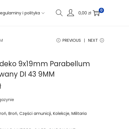
0
egulaminy i polityka
0,00
zł
MM
PREVIOUS
NEXT
 deko 9x19mm Parabellum
wany DI 43 9MM
ł
gazynie
roń
,
Broń
,
Części amunicji
,
Kolekcje
,
Militaria