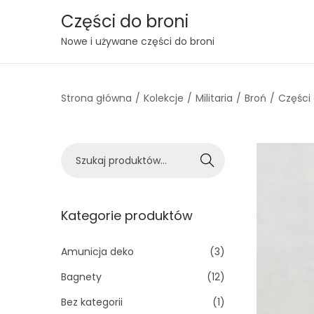
Części do broni
S
S
Nowe i używane części do broni
k
k
i
i
Strona główna
/
Kolekcje
/
Militaria
/
Broń
/
Części
p
p
t
t
o
o
S
n
c
Szukaj
z
a
o
u
v
n
k
Kategorie produktów
i
t
a
g
e
j
Amunicja deko
(3)
a
n
:
t
t
Bagnety
(12)
>
i
Bez kategorii
(1)