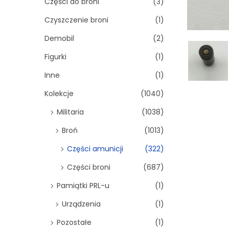
Części do broni
(3)
Czyszczenie broni
(1)
Demobil
(2)
Figurki
(1)
Inne
(1)
Kolekcje
(1040)
Militaria
(1038)
Broń
(1013)
Części amunicji
(322)
Części broni
(687)
Pamiątki PRL-u
(1)
Urządzenia
(1)
Pozostałe
(1)