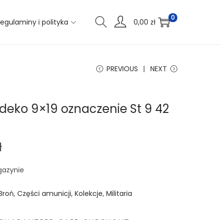
0
egulaminy i polityka
0,00
zł
PREVIOUS
NEXT
deko 9×19 oznaczenie St 9 42
ł
gazynie
Broń
,
Części amunicji
,
Kolekcje
,
Militaria