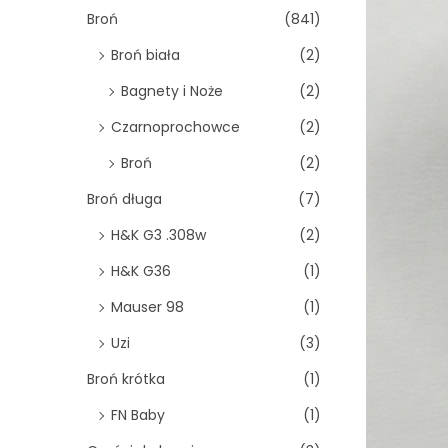
o
Broń
(841)
n
Broń biała
(2)
Bagnety i Noże
(2)
Czarnoprochowce
(2)
Broń
(2)
Broń długa
(7)
H&K G3 .308w
(2)
H&K G36
(1)
Mauser 98
(1)
Uzi
(3)
Broń krótka
(1)
FN Baby
(1)