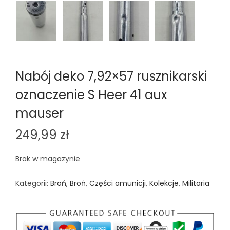
Nabój deko 7,92×57 rusznikarski
oznaczenie S Heer 41 aux
mauser
249,99
zł
Brak w magazynie
Kategorii:
Broń
,
Broń
,
Części amunicji
,
Kolekcje
,
Militaria