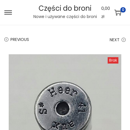
Części do broni
0,00
0
S
S
Nowe i używane części do broni
zł
k
k
i
i
PREVIOUS
NEXT
p
p
t
t
o
o
Brak
n
c
a
o
v
n
i
t
g
e
a
n
t
t
i
o