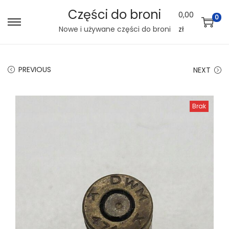
Części do broni
0,00
0
S
S
Nowe i używane części do broni
zł
k
k
i
i
PREVIOUS
NEXT
p
p
t
t
o
o
Brak
n
c
a
o
v
n
i
t
g
e
a
n
t
t
i
o