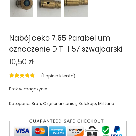
n
Nabój deko 7,65 Parabellum
oznaczenie D T 11 57 szwajcarski
10,50
zł
(
1
opinia klienta)
Brak w magazynie
Kategorie:
Broń
,
Części amunicji
,
Kolekcje
,
Militaria