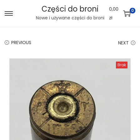
Części do broni
0,00
0
S
S
Nowe i używane części do broni
zł
k
k
i
i
PREVIOUS
NEXT
p
p
t
t
o
o
Brak
n
c
a
o
v
n
i
t
g
e
a
n
t
t
i
o