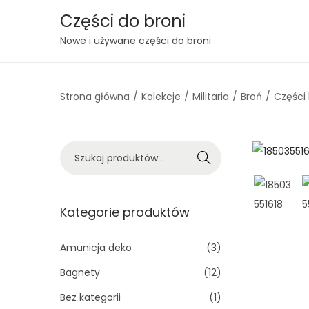
Części do broni
S
S
Nowe i używane części do broni
k
k
i
i
Strona główna
/
Kolekcje
/
Militaria
/
Broń
/
Części 
p
p
t
t
o
o
S
n
c
Szukaj
z
a
o
u
v
n
k
Kategorie produktów
i
t
a
g
e
j
Amunicja deko
(3)
a
n
:
t
t
Bagnety
(12)
>
i
Bez kategorii
(1)