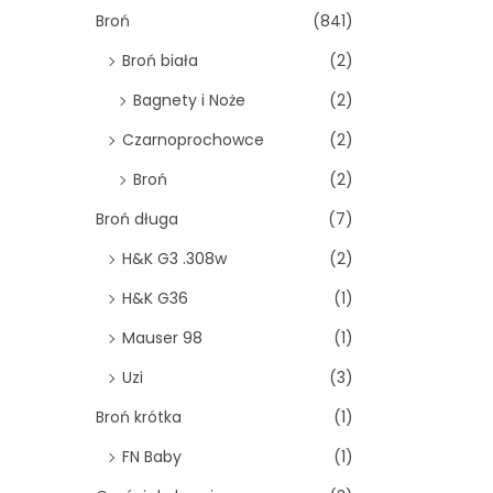
o
Broń
(841)
n
Broń biała
(2)
Bagnety i Noże
(2)
Czarnoprochowce
(2)
Broń
(2)
Broń długa
(7)
H&K G3 .308w
(2)
H&K G36
(1)
Mauser 98
(1)
Uzi
(3)
Broń krótka
(1)
FN Baby
(1)