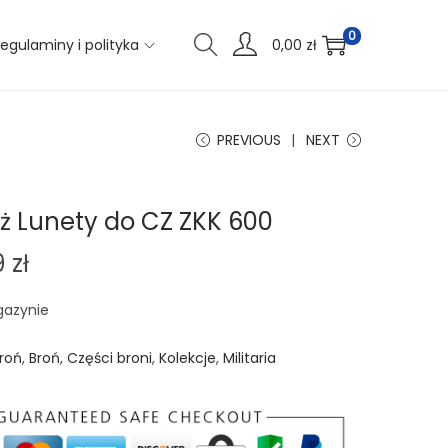
0
egulaminy i polityka
0,00
zł
PREVIOUS
NEXT
ż Lunety do CZ ZKK 600
9
zł
gazynie
roń
,
Broń
,
Części broni
,
Kolekcje
,
Militaria