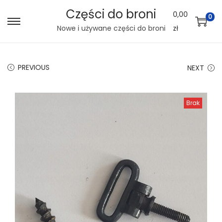
Części do broni
0,00
0
S
S
Nowe i używane części do broni
zł
k
k
i
i
PREVIOUS
NEXT
p
p
t
t
o
o
Brak
n
c
a
o
v
n
i
t
g
e
a
n
t
t
i
o