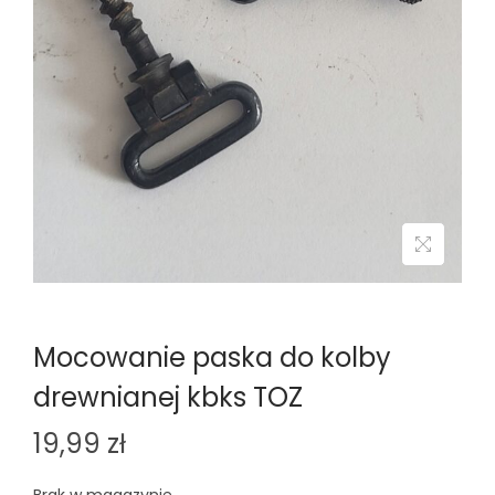
n
Mocowanie paska do kolby
drewnianej kbks TOZ
19,99
zł