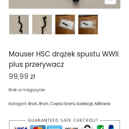
n
Mauser HSC drążek spustu WWII
plus przerywacz
99,99
zł
Brak w magazynie
Kategorii:
Broń
,
Broń
,
Części broni
,
Kolekcje
,
Militaria