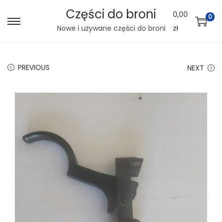
Części do broni
0,00
0
S
S
Nowe i używane części do broni
zł
k
k
i
i
PREVIOUS
NEXT
p
p
t
t
o
o
n
c
a
o
v
n
i
t
g
e
a
n
t
t
i
o