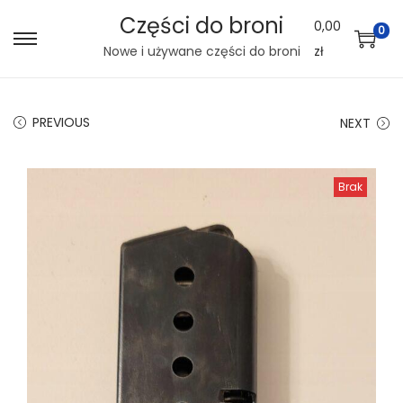
Części do broni
0,00
0
S
S
Nowe i używane części do broni
zł
k
k
i
i
PREVIOUS
NEXT
p
p
t
t
o
o
Brak
n
c
a
o
v
n
i
t
g
e
a
n
t
t
i
o