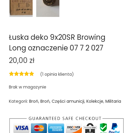
n
Łuska deko 9x20SR Browing
Long oznaczenie 07 7 2 027
20,00
zł
(
1
opinia klienta)
Brak w magazynie
Kategorii:
Broń
,
Broń
,
Części amunicji
,
Kolekcje
,
Militaria