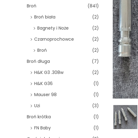
o
Broń
(841)
n
Broń biała
(2)
Bagnety i Noże
(2)
Czarnoprochowce
(2)
Broń
(2)
Broń długa
(7)
H&K G3 .308w
(2)
H&K G36
(1)
Mauser 98
(1)
Uzi
(3)
Broń krótka
(1)
FN Baby
(1)