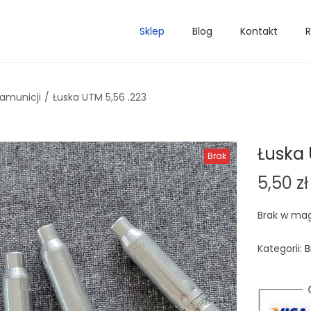
Sklep
Blog
Kontakt
R
 amunicji
/
Łuska UTM 5,56 .223
Łuska 
Brak
5,50
zł
Brak w ma
Kategorii:
B