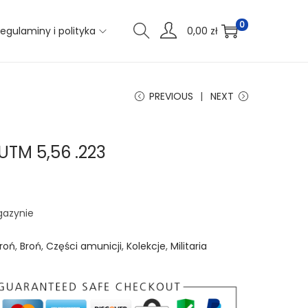
0
egulaminy i polityka
0,00
zł
PREVIOUS
NEXT
UTM 5,56 .223
gazynie
roń
,
Broń
,
Części amunicji
,
Kolekcje
,
Militaria