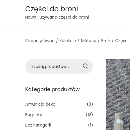
Części do broni
S
S
Nowe i używane części do broni
k
k
i
i
Strona główna
/
Kolekcje
/
Militaria
/
Broń
/
Części
p
p
t
t
o
o
S
n
c
Szukaj
z
a
o
u
v
n
k
Kategorie produktów
i
t
a
g
e
j
Amunicja deko
(3)
a
n
:
t
t
Bagnety
(12)
>
i
Bez kategorii
(1)