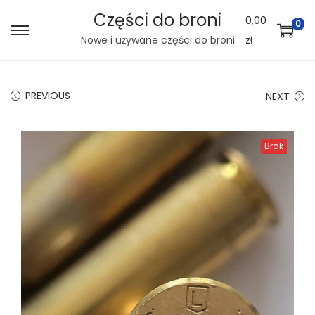
Części do broni
0,00
0
S
S
Nowe i używane części do broni
zł
k
k
i
i
PREVIOUS
NEXT
p
p
t
t
o
o
Brak
n
c
a
o
v
n
i
t
g
e
a
n
t
t
i
o