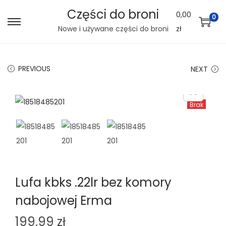
Części do broni
0,00
0
S
S
Nowe i używane części do broni
zł
k
k
i
i
PREVIOUS
NEXT
p
p
t
t
o
o
Brak
n
c
a
o
v
n
i
t
g
e
Lufa kbks .22lr bez komory
a
n
nabojowej Erma
t
t
i
199,99
zł
o