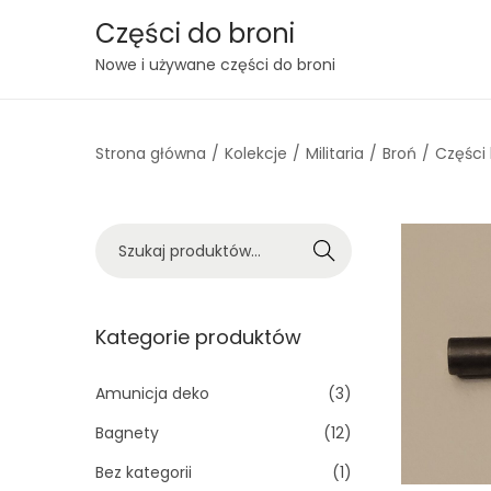
Części do broni
S
S
Nowe i używane części do broni
k
k
i
i
Strona główna
/
Kolekcje
/
Militaria
/
Broń
/
Części 
p
p
t
t
o
o
S
n
c
Szukaj
z
a
o
u
v
n
k
Kategorie produktów
i
t
a
g
e
j
Amunicja deko
(3)
a
n
:
t
t
Bagnety
(12)
>
i
Bez kategorii
(1)