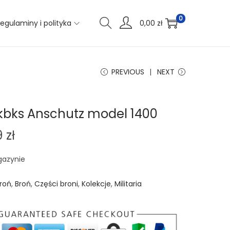
0
egulaminy i polityka
0,00
zł
PREVIOUS
NEXT
 kbks Anschutz model 1400
9
zł
gazynie
roń
,
Broń
,
Części broni
,
Kolekcje
,
Militaria