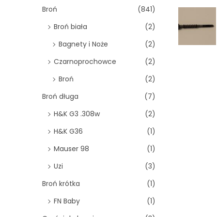
o
Broń
(841)
n
Broń biała
(2)
Bagnety i Noże
(2)
Czarnoprochowce
(2)
Broń
(2)
Broń długa
(7)
H&K G3 .308w
(2)
H&K G36
(1)
Mauser 98
(1)
Uzi
(3)
Broń krótka
(1)
FN Baby
(1)