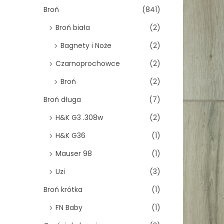
o
Broń
(841)
n
Broń biała
(2)
Bagnety i Noże
(2)
Czarnoprochowce
(2)
Broń
(2)
Broń długa
(7)
H&K G3 .308w
(2)
H&K G36
(1)
Mauser 98
(1)
Uzi
(3)
Broń krótka
(1)
FN Baby
(1)