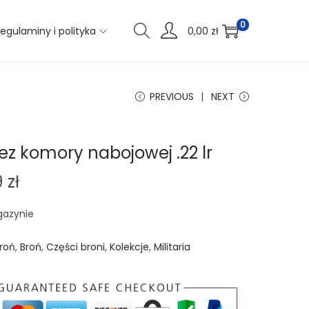
0
egulaminy i polityka
0,00
zł
PREVIOUS
NEXT
ez komory nabojowej .22 lr
9
zł
gazynie
roń
,
Broń
,
Części broni
,
Kolekcje
,
Militaria