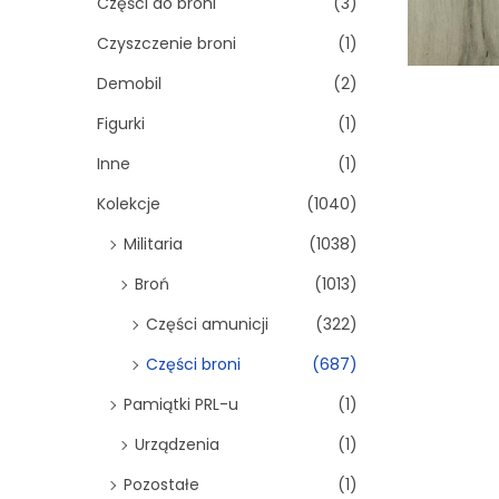
Części do broni
(3)
Czyszczenie broni
(1)
Demobil
(2)
Figurki
(1)
Inne
(1)
Kolekcje
(1040)
Militaria
(1038)
Broń
(1013)
Części amunicji
(322)
Części broni
(687)
Pamiątki PRL-u
(1)
Urządzenia
(1)
Pozostałe
(1)