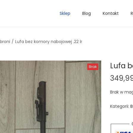
Sklep
Blog
Kontakt
R
broni
/
Lufa bez komory nabojowej .22 lr
Lufa b
Brak
349,9
Brak w ma
Kategorii:
B