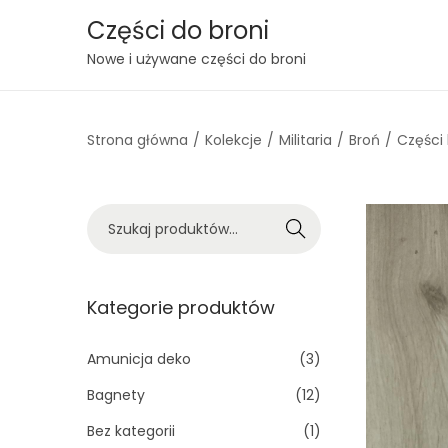
Części do broni
S
S
Nowe i używane części do broni
k
k
i
i
Strona główna
/
Kolekcje
/
Militaria
/
Broń
/
Części 
p
p
t
t
o
o
S
n
c
Szukaj
z
a
o
u
v
n
k
Kategorie produktów
i
t
a
g
e
j
Amunicja deko
(3)
a
n
:
t
t
Bagnety
(12)
>
i
Bez kategorii
(1)