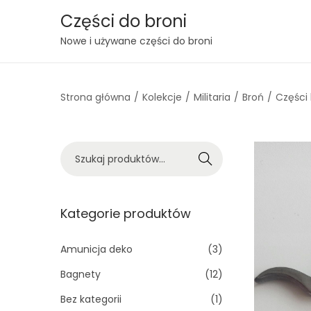
Części do broni
S
S
Nowe i używane części do broni
k
k
i
i
Strona główna
/
Kolekcje
/
Militaria
/
Broń
/
Części 
p
p
t
t
o
o
S
n
c
Szukaj
z
a
o
u
v
n
k
Kategorie produktów
i
t
a
g
e
j
Amunicja deko
(3)
a
n
:
t
t
Bagnety
(12)
>
i
Bez kategorii
(1)