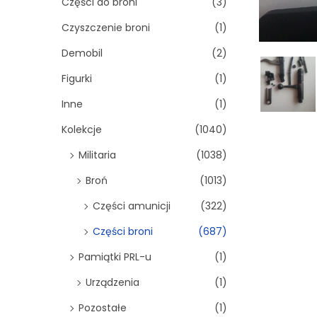
Części do broni
(3)
Czyszczenie broni
(1)
Demobil
(2)
Figurki
(1)
Inne
(1)
Kolekcje
(1040)
Militaria
(1038)
Broń
(1013)
Części amunicji
(322)
Części broni
(687)
Pamiątki PRL-u
(1)
Urządzenia
(1)
Pozostałe
(1)