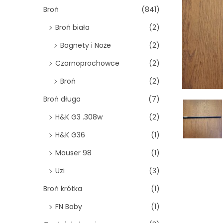
o
Broń
(841)
n
Broń biała
(2)
Bagnety i Noże
(2)
Czarnoprochowce
(2)
Broń
(2)
Broń długa
(7)
H&K G3 .308w
(2)
H&K G36
(1)
Mauser 98
(1)
Uzi
(3)
Broń krótka
(1)
FN Baby
(1)