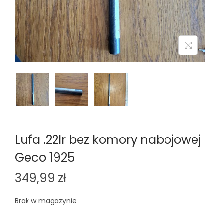
n
Lufa .22lr bez komory nabojowej
Geco 1925
349,99
zł
Brak w magazynie