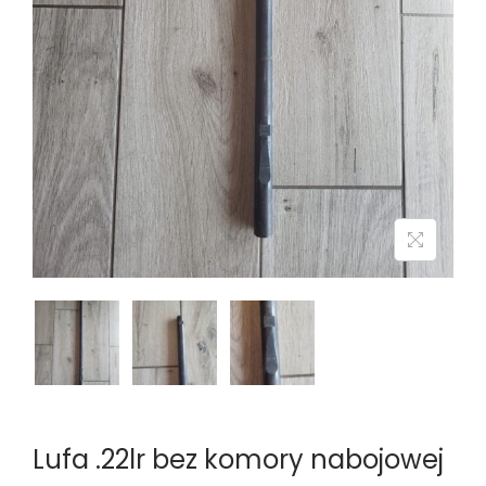
n
Lufa .22lr bez komory nabojowej