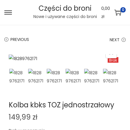
Części do broni
0,00
0
S
S
Nowe i używane części do broni
zł
k
k
i
i
PREVIOUS
NEXT
p
p
t
t
o
o
Brak
n
c
a
o
v
n
i
t
g
e
Kolba kbks TOZ jednostrzałowy
a
n
t
t
149,99
zł
i
o