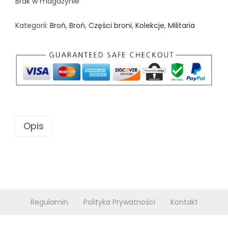
Brak w magazynie
n
Kategorii:
Broń
,
Broń
,
Części broni
,
Kolekcje
,
Militaria
Opis
Regulamin
Polityka Prywatności
Kontakt