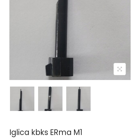
n
Iglica kbks ERma M1