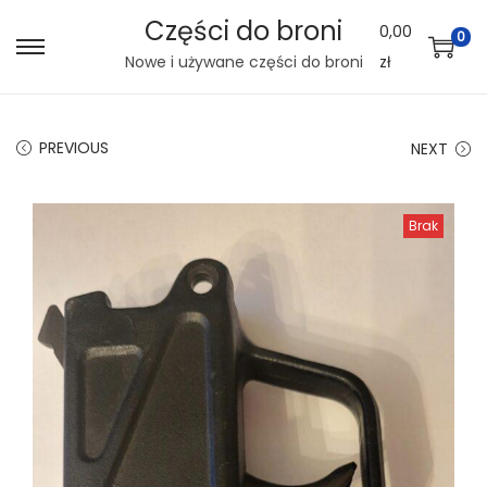
Części do broni
0,00
0
S
S
Nowe i używane części do broni
zł
k
k
i
i
PREVIOUS
NEXT
p
p
t
t
o
o
Brak
n
c
a
o
v
n
i
t
g
e
a
n
t
t
i
o