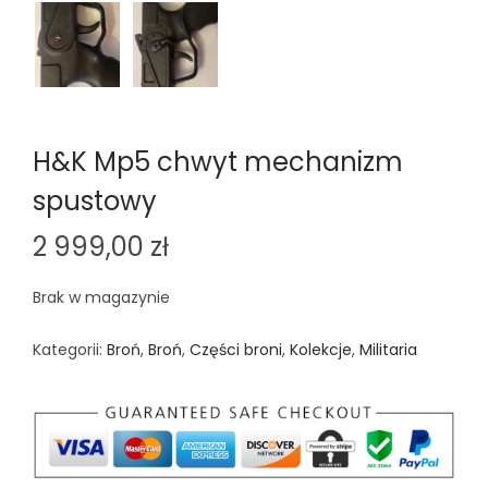
H&K Mp5 chwyt mechanizm
spustowy
2 999,00
zł
Brak w magazynie
Kategorii:
Broń
,
Broń
,
Części broni
,
Kolekcje
,
Militaria