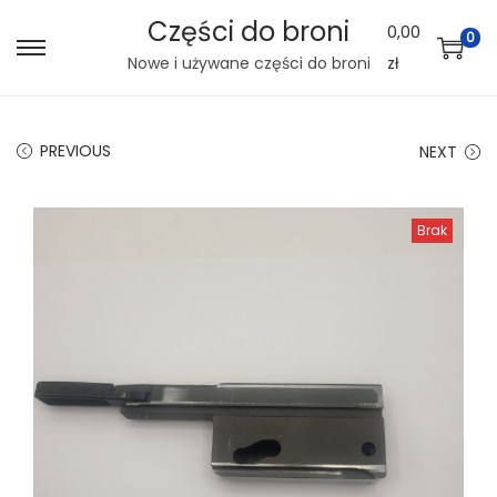
Części do broni
0,00
0
S
S
Nowe i używane części do broni
zł
k
k
i
i
PREVIOUS
NEXT
p
p
t
t
o
o
Brak
n
c
a
o
v
n
i
t
g
e
a
n
t
t
i
o