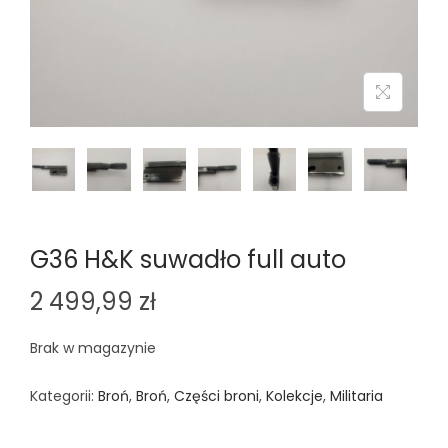
n
G36 H&K suwadło full auto
2 499,99
zł
Brak w magazynie
Kategorii:
Broń
,
Broń
,
Części broni
,
Kolekcje
,
Militaria