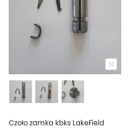
n
Czoło zamka kbks LakeField