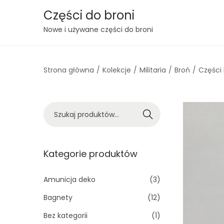
Części do broni
S
S
Nowe i używane części do broni
k
k
i
i
Strona główna
/
Kolekcje
/
Militaria
/
Broń
/
Części 
p
p
t
t
o
o
S
n
c
Szukaj
z
a
o
u
v
n
k
Kategorie produktów
i
t
a
g
e
j
Amunicja deko
(3)
a
n
:
t
t
Bagnety
(12)
>
i
Bez kategorii
(1)