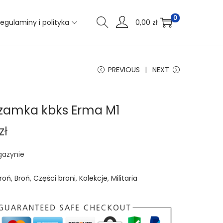
0
egulaminy i polityka
0,00
zł
PREVIOUS
NEXT
 zamka kbks Erma M1
zł
gazynie
roń
,
Broń
,
Części broni
,
Kolekcje
,
Militaria