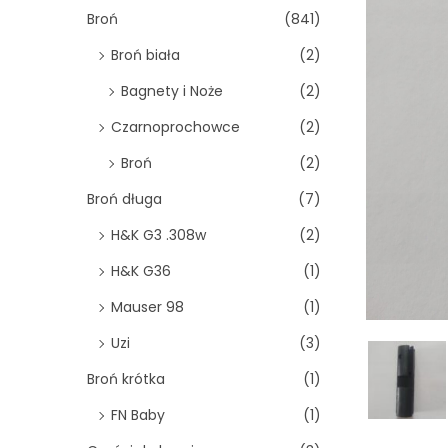
o
Broń
(841)
n
Broń biała
(2)
Bagnety i Noże
(2)
Czarnoprochowce
(2)
Broń
(2)
Broń długa
(7)
H&K G3 .308w
(2)
H&K G36
(1)
Mauser 98
(1)
Uzi
(3)
Broń krótka
(1)
FN Baby
(1)