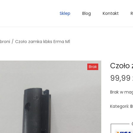
Sklep
Blog
Kontakt
R
broni
/
Czoło zamka kbks Erma M1
Czoło
Brak
99,99
Brak w ma
Kategorii:
B