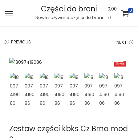
Części do broni
0,00
0
S
S
Nowe i używane części do broni
zł
k
k
i
i
PREVIOUS
NEXT
p
p
t
t
o
o
Brak
n
c
a
o
v
n
i
t
g
e
a
n
t
t
Zestaw części kbks Cz Brno mod
i
o