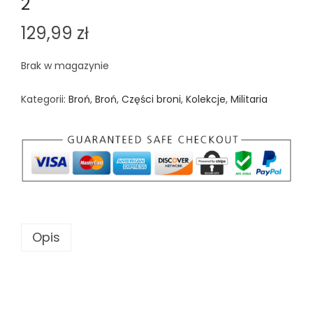
2
n
129,99
zł
Brak w magazynie
Kategorii:
Broń
,
Broń
,
Części broni
,
Kolekcje
,
Militaria
Opis