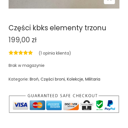
n
Części kbks elementy trzonu
199,00
zł
(
1
opinia klienta)
Brak w magazynie
Kategorie:
Broń
,
Części broni
,
Kolekcje
,
Militaria