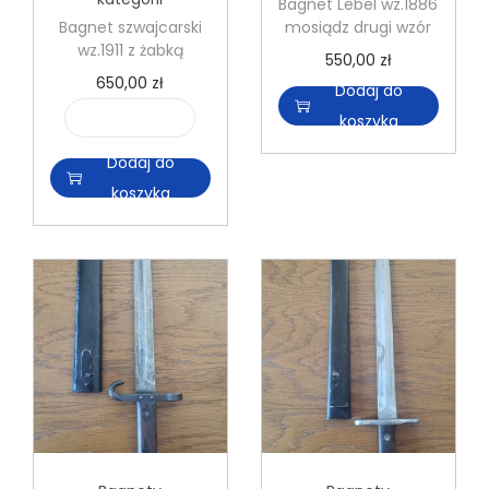
Bagnet Lebel wz.1886
Bagnet szwajcarski
mosiądz drugi wzór
wz.1911 z żabką
550,00
zł
650,00
zł
Dodaj do
koszyka
i
l
Dodaj do
o
koszyka
ś
ć
B
a
g
n
e
t
s