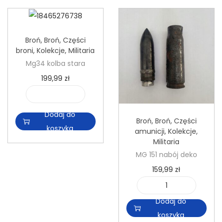
n
Broń
,
Broń
,
Części
broni
,
Kolekcje
,
Militaria
Mg34 kolba stara
199,99
zł
i
l
Dodaj do
Broń
,
Broń
,
Części
o
koszyka
amunicji
,
Kolekcje
,
Militaria
ś
MG 151 nabój deko
ć
159,99
zł
M
g
i
3
Dodaj do
l
4
koszyka
o