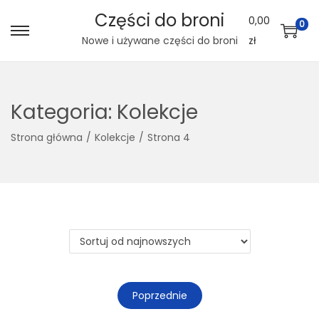
Części do broni
0,00
0
S
S
Nowe i używane części do broni
zł
k
k
i
i
p
p
Kategoria:
Kolekcje
t
t
Strona główna
/
Kolekcje
/
Strona 4
o
o
n
c
a
o
v
n
i
t
g
e
a
n
t
t
Poprzednie
i
o