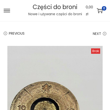
Części do broni
0,00
0
S
S
Nowe i używane części do broni
zł
k
k
i
i
PREVIOUS
NEXT
p
p
t
t
o
o
Brak
n
c
a
o
v
n
i
t
g
e
a
n
t
t
i
o