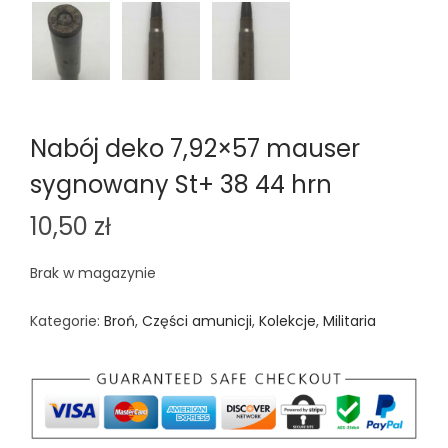
Nabój deko 7,92×57 mauser
sygnowany St+ 38 44 hrn
10,50
zł
Brak w magazynie
Kategorie:
Broń
,
Części amunicji
,
Kolekcje
,
Militaria