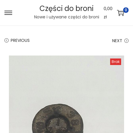
Części do broni
0,00
0
S
S
Nowe i używane części do broni
zł
k
k
i
i
PREVIOUS
NEXT
p
p
t
t
o
o
Brak
n
c
a
o
v
n
i
t
g
e
a
n
t
t
i
o