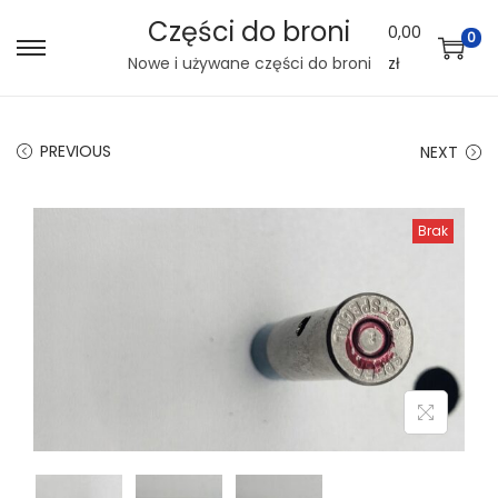
Części do broni
0,00
0
S
S
Nowe i używane części do broni
zł
k
k
i
i
PREVIOUS
NEXT
p
p
t
t
o
o
Brak
n
c
a
o
v
n
i
t
g
e
a
n
t
t
i
o