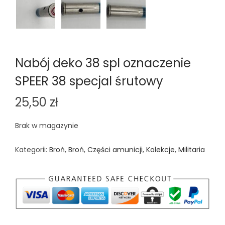
n
Nabój deko 38 spl oznaczenie
SPEER 38 specjal śrutowy
25,50
zł
Brak w magazynie
Kategorii:
Broń
,
Broń
,
Części amunicji
,
Kolekcje
,
Militaria