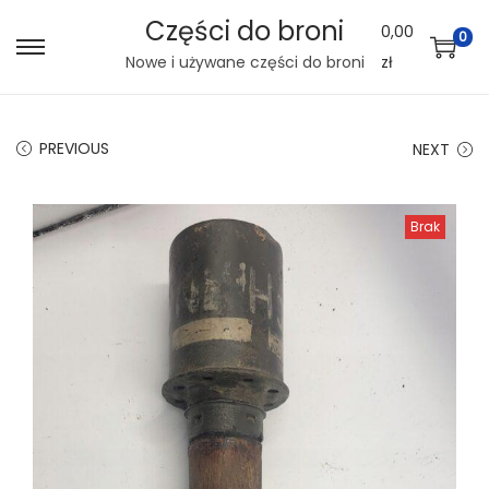
Części do broni
0,00
0
S
S
Nowe i używane części do broni
zł
k
k
i
i
PREVIOUS
NEXT
p
p
t
t
o
o
Brak
n
c
a
o
v
n
i
t
g
e
a
n
t
t
i
o