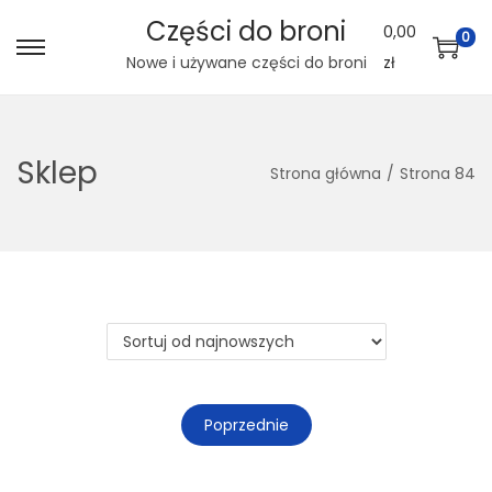
Części do broni
0,00
0
S
S
Nowe i używane części do broni
zł
k
k
i
i
p
p
Sklep
Strona główna
/
Strona 84
t
t
o
o
n
c
a
o
v
n
i
t
g
e
a
n
Poprzednie
t
t
i
o