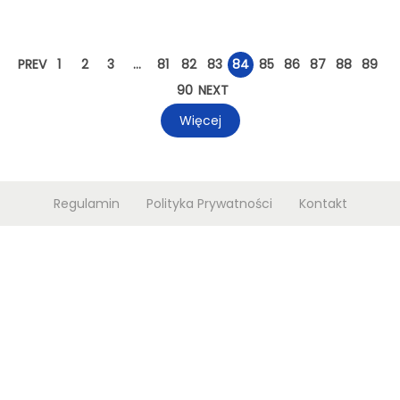
n
PREV
1
2
3
…
81
82
83
84
85
86
87
88
89
90
NEXT
Więcej
Regulamin
Polityka Prywatności
Kontakt