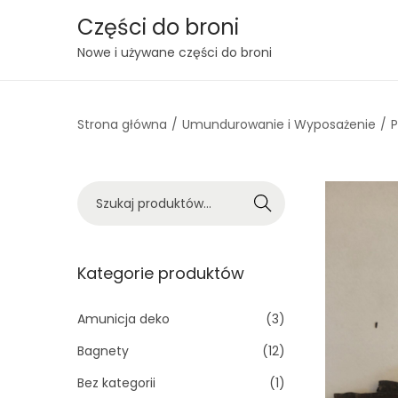
Części do broni
S
S
Nowe i używane części do broni
k
k
i
i
Strona główna
/
Umundurowanie i Wyposażenie
/
P
p
p
t
t
o
o
S
n
c
Szukaj
z
a
o
u
v
n
k
Kategorie produktów
i
t
a
g
e
j
Amunicja deko
(3)
a
n
:
t
t
Bagnety
(12)
>
i
Bez kategorii
(1)