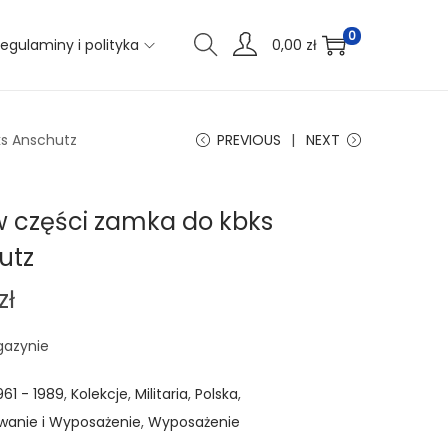
0
egulaminy i polityka
0,00
zł
ks Anschutz
PREVIOUS
NEXT
w części zamka do kbks
utz
zł
gazynie
961 - 1989
,
Kolekcje
,
Militaria
,
Polska
,
anie i Wyposażenie
,
Wyposażenie