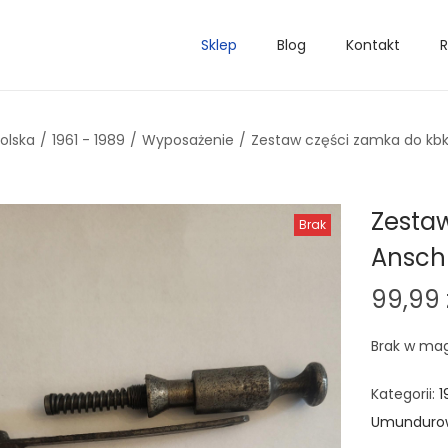
Sklep
Blog
Kontakt
R
olska
/
1961 - 1989
/
Wyposażenie
/
Zestaw części zamka do kb
Zesta
Brak
Ansch
99,99
Brak w ma
Kategorii:
1
Umundurow