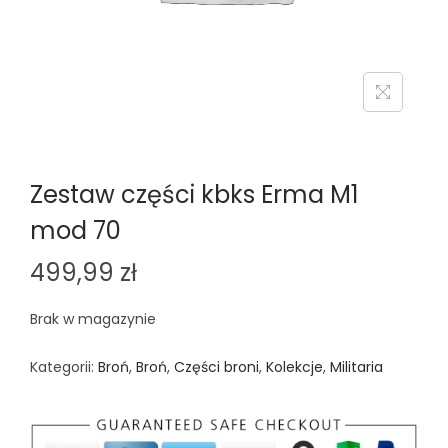
n
Zestaw części kbks Erma M1
mod 70
499,99
zł
Brak w magazynie
Kategorii:
Broń
,
Broń
,
Części broni
,
Kolekcje
,
Militaria