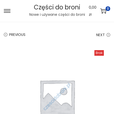
Części do broni
0,00
0
S
S
Nowe i używane części do broni
zł
k
k
i
i
PREVIOUS
NEXT
p
p
t
t
o
o
Brak
n
c
a
o
v
n
i
t
g
e
a
n
t
t
i
o