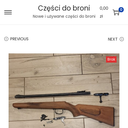
Części do broni
0,00
0
S
S
Nowe i używane części do broni
zł
k
k
i
i
PREVIOUS
NEXT
p
p
t
t
o
o
Brak
n
c
a
o
v
n
i
t
g
e
a
n
t
t
i
o