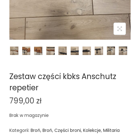
n
Zestaw części kbks Anschutz
repetier
799,00
zł
Brak w magazynie
Kategorii:
Broń
,
Broń
,
Części broni
,
Kolekcje
,
Militaria