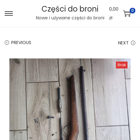
Części do broni
0,00
0
S
S
Nowe i używane części do broni
zł
k
k
i
i
PREVIOUS
NEXT
p
p
t
t
o
o
Brak
n
c
a
o
v
n
i
t
g
e
a
n
t
t
i
o