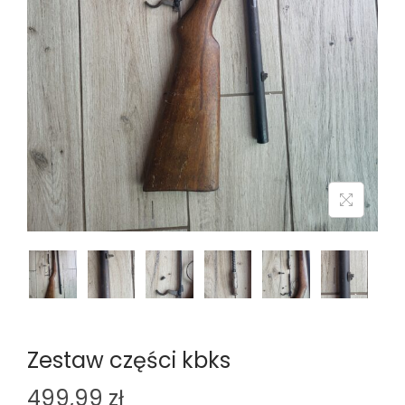
n
Zestaw części kbks
499,99
zł