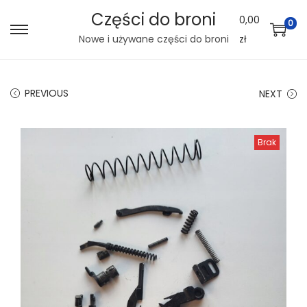
Części do broni
0,00
0
S
S
Nowe i używane części do broni
zł
k
k
i
i
PREVIOUS
NEXT
p
p
t
t
o
o
Brak
n
c
a
o
v
n
i
t
g
e
a
n
t
t
i
o