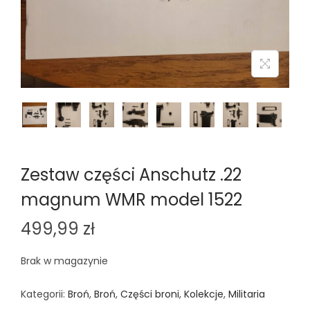
n
Zestaw części Anschutz .22
magnum WMR model 1522
499,99
zł
Brak w magazynie
Kategorii:
Broń
,
Broń
,
Części broni
,
Kolekcje
,
Militaria