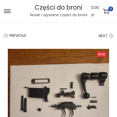
Części do broni
0,00
0
S
S
Nowe i używane części do broni
zł
k
k
i
i
PREVIOUS
NEXT
p
p
t
t
o
o
Brak
n
c
a
o
v
n
i
t
g
e
a
n
t
t
i
o