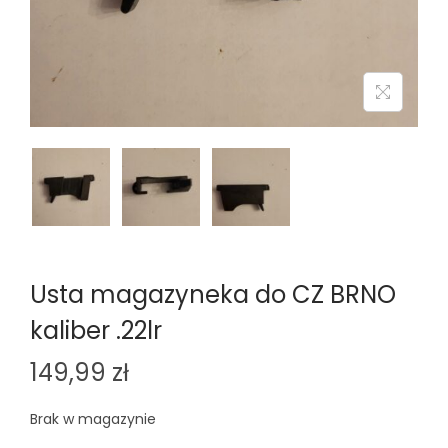
n
Usta magazyneka do CZ BRNO
kaliber .22lr
149,99
zł
Brak w magazynie