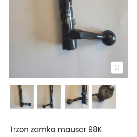
n
Trzon zamka mauser 98K