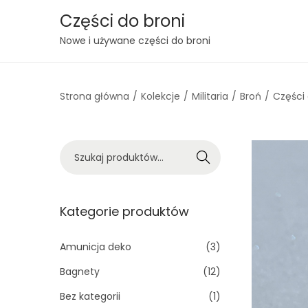
Części do broni
S
S
Nowe i używane części do broni
k
k
i
i
Strona główna
/
Kolekcje
/
Militaria
/
Broń
/
Części
p
p
t
t
o
o
S
n
c
Szukaj
z
a
o
u
v
n
k
Kategorie produktów
i
t
a
g
e
j
Amunicja deko
(3)
a
n
:
t
t
Bagnety
(12)
>
i
Bez kategorii
(1)