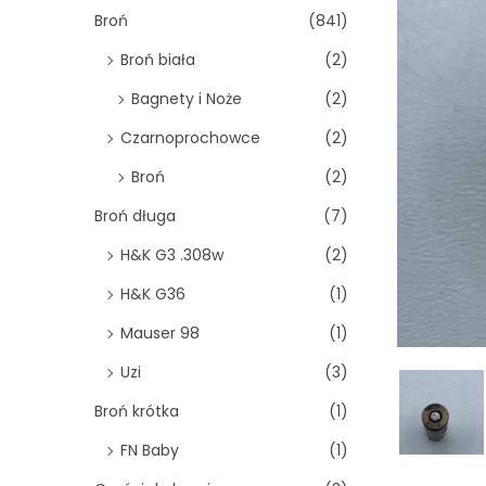
o
Broń
(841)
n
Broń biała
(2)
Bagnety i Noże
(2)
Czarnoprochowce
(2)
Broń
(2)
Broń długa
(7)
H&K G3 .308w
(2)
H&K G36
(1)
Mauser 98
(1)
Uzi
(3)
Broń krótka
(1)
FN Baby
(1)