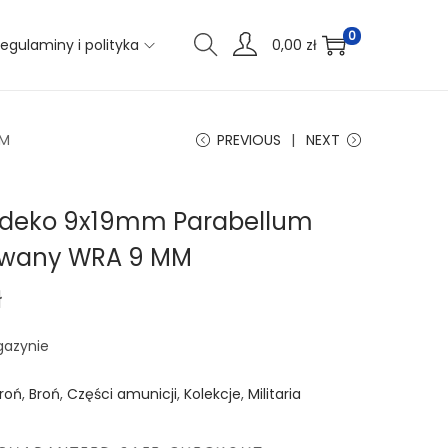
0
egulaminy i polityka
0,00
zł
MM
PREVIOUS
NEXT
 deko 9x19mm Parabellum
wany WRA 9 MM
ł
gazynie
roń
,
Broń
,
Części amunicji
,
Kolekcje
,
Militaria