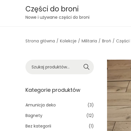
Części do broni
S
S
Nowe i używane części do broni
k
k
i
i
Strona główna
/
Kolekcje
/
Militaria
/
Broń
/
Części 
p
p
t
t
o
o
S
n
c
Szukaj
z
a
o
u
v
n
k
Kategorie produktów
i
t
a
g
e
j
Amunicja deko
(3)
a
n
:
t
t
Bagnety
(12)
>
i
Bez kategorii
(1)