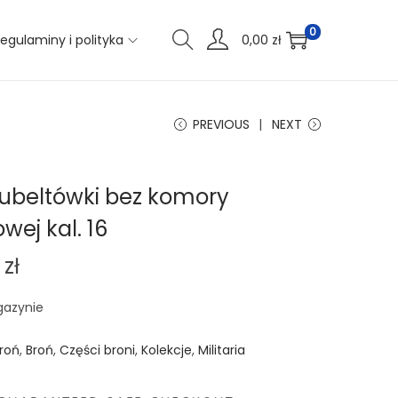
0
egulaminy i polityka
0,00
zł
PREVIOUS
NEXT
dubeltówki bez komory
wej kal. 16
9
zł
gazynie
roń
,
Broń
,
Części broni
,
Kolekcje
,
Militaria