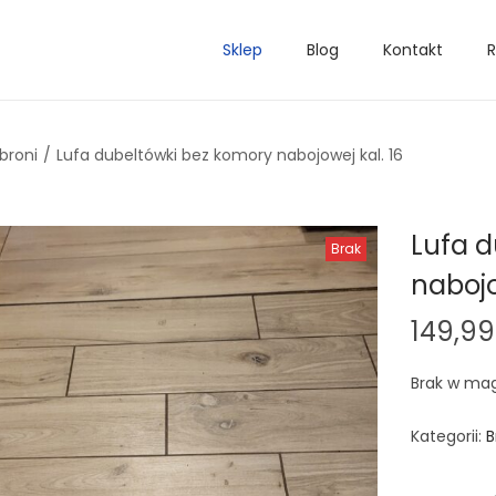
Sklep
Blog
Kontakt
R
broni
/
Lufa dubeltówki bez komory nabojowej kal. 16
Lufa 
Brak
nabojo
149,9
Brak w ma
Kategorii:
B