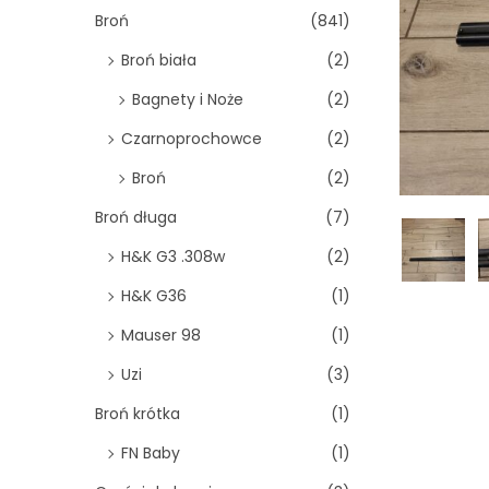
o
Broń
(841)
n
Broń biała
(2)
Bagnety i Noże
(2)
Czarnoprochowce
(2)
Broń
(2)
Broń długa
(7)
H&K G3 .308w
(2)
H&K G36
(1)
Mauser 98
(1)
Uzi
(3)
Broń krótka
(1)
FN Baby
(1)