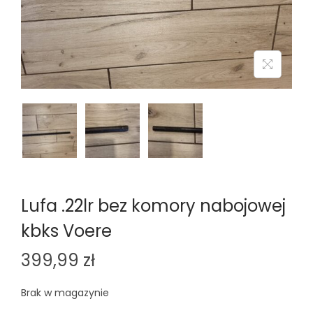
n
Lufa .22lr bez komory nabojowej
kbks Voere
399,99
zł
Brak w magazynie