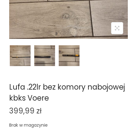
n
Lufa .22lr bez komory nabojowej
kbks Voere
399,99
zł
Brak w magazynie